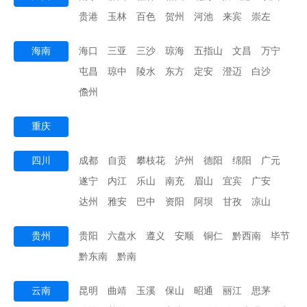
贵港
玉林
百色
贺州
河池
来宾
崇左
海南
海口
三亚
三沙
琼海
五指山
文昌
万宁
屯昌
琼中
陵水
东方
定安
澄迈
白沙
儋州
重庆
四川
成都
自贡
攀枝花
泸州
德阳
绵阳
广元
遂宁
内江
乐山
南充
眉山
宜宾
广安
达州
雅安
巴中
资阳
阿坝
甘孜
凉山
贵州
贵阳
六盘水
遵义
安顺
铜仁
黔西南
毕节
黔东南
黔南
云南
昆明
曲靖
玉溪
保山
昭通
丽江
思茅