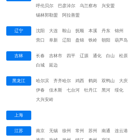
呼伦贝尔
巴彦淖尔
乌兰察布
兴安盟
锡林郭勒盟
阿拉善盟
辽宁
沈阳
大连
鞍山
抚顺
本溪
丹东
锦州
营口
阜新
辽阳
盘锦
铁岭
朝阳
葫芦岛
吉林
长春
吉林市
四平
辽源
通化
白山
松原
白城
延边
黑龙江
哈尔滨
齐齐哈尔
鸡西
鹤岗
双鸭山
大庆
伊春
佳木斯
七台河
牡丹江
黑河
绥化
大兴安岭
上海
江苏
南京
无锡
徐州
常州
苏州
南通
连云港