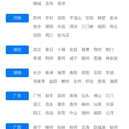
聊城
滨州
荷泽
河南
郑州
开封
洛阳
平顶山
安阳
鹤壁
新乡
焦作
濮阳
许昌
漯河
三门峡
南阳
商丘
信阳
周口
驻马店
湖北
武汉
黄石
十堰
宜昌
襄樊
鄂州
荆门
孝感
荆州
黄冈
咸宁
随州
恩施
神农架
湖南
长沙
株洲
湘潭
衡阳
邵阳
岳阳
常德
张家界
益阳
郴州
永州
怀化
娄底
湘西
广东
广州
韶关
深圳
珠海
汕头
佛山
江门
湛江
茂名
肇庆
惠州
梅州
汕尾
河源
阳江
清远
东莞
中山
潮州
揭阳
云浮
广西
南宁
柳州
桂林
梧州
北海
防城港
钦州