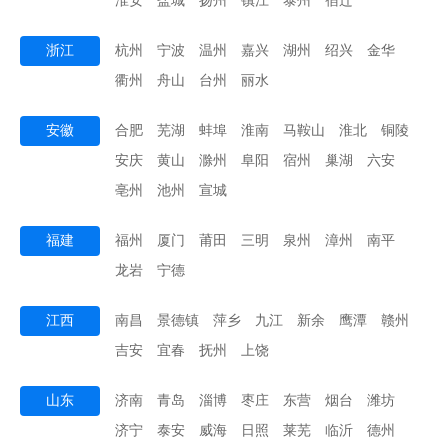
淮安
盐城
扬州
镇江
泰州
宿迁
浙江
杭州
宁波
温州
嘉兴
湖州
绍兴
金华
衢州
舟山
台州
丽水
安徽
合肥
芜湖
蚌埠
淮南
马鞍山
淮北
铜陵
安庆
黄山
滁州
阜阳
宿州
巢湖
六安
亳州
池州
宣城
福建
福州
厦门
莆田
三明
泉州
漳州
南平
龙岩
宁德
江西
南昌
景德镇
萍乡
九江
新余
鹰潭
赣州
吉安
宜春
抚州
上饶
山东
济南
青岛
淄博
枣庄
东营
烟台
潍坊
济宁
泰安
威海
日照
莱芜
临沂
德州