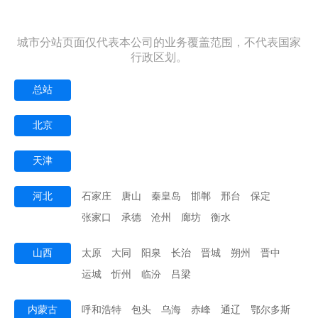
城市分站页面仅代表本公司的业务覆盖范围，不代表国家
行政区划。
总站
北京
天津
河北
石家庄
唐山
秦皇岛
邯郸
邢台
保定
张家口
承德
沧州
廊坊
衡水
山西
太原
大同
阳泉
长治
晋城
朔州
晋中
运城
忻州
临汾
吕梁
内蒙古
呼和浩特
包头
乌海
赤峰
通辽
鄂尔多斯