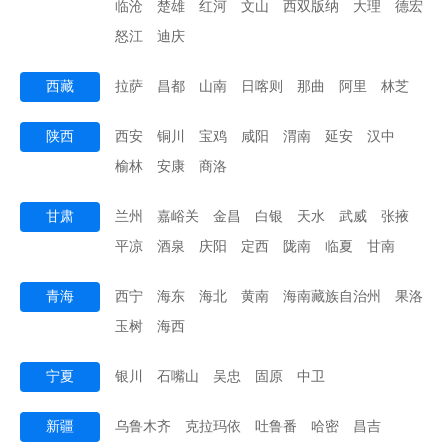
临沧
楚雄
红河
文山
西双版纳
大理
德宏
怒江
迪庆
西藏
拉萨
昌都
山南
日喀则
那曲
阿里
林芝
陕西
西安
铜川
宝鸡
咸阳
渭南
延安
汉中
榆林
安康
商洛
甘肃
兰州
嘉峪关
金昌
白银
天水
武威
张掖
平凉
酒泉
庆阳
定西
陇南
临夏
甘南
青海
西宁
海东
海北
黄南
海南藏族自治州
果洛
玉树
海西
宁夏
银川
石嘴山
吴忠
固原
中卫
新疆
乌鲁木齐
克拉玛依
吐鲁番
哈密
昌吉