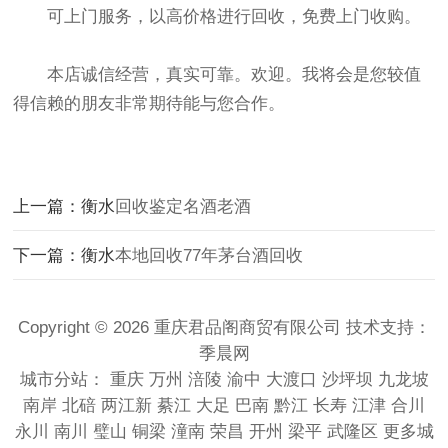
可上门服务，以高价格进行回收，免费上门收购。
本店诚信经营，真实可靠。欢迎。我将会是您较值
得信赖的朋友非常期待能与您合作。
上一篇：衡水
回收鉴定名酒老酒
下一篇：衡水
本地回收77年茅台酒回收
Copyright © 2026 重庆君品阁商贸有限公司 技术支持：
季晨网
城市分站：
重庆
万州
涪陵
渝中
大渡口
沙坪坝
九龙坡
南岸
北碚
两江新
綦江
大足
巴南
黔江
长寿
江津
合川
永川
南川
璧山
铜梁
潼南
荣昌
开州
梁平
武隆区
更多城