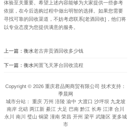
体验至关重要。希望上述内容能够为大家提供一些参考
依据，在今后选购过程中做出明智的选择。如果您需要
寻找可靠的回收渠道，不妨考虑联系[老酒回收]，他们将
以专业态度为您提供满意的服务。
上一篇：衡水
老古井贡酒回收多少钱
下一篇：衡水
闲置飞天茅台回收流程
Copyright © 2026 重庆君品阁商贸有限公司 技术支持：
季晨网
城市分站：
重庆
万州
涪陵
渝中
大渡口
沙坪坝
九龙坡
南岸
北碚
两江新
綦江
大足
巴南
黔江
长寿
江津
合川
永川
南川
璧山
铜梁
潼南
荣昌
开州
梁平
武隆区
更多城
市